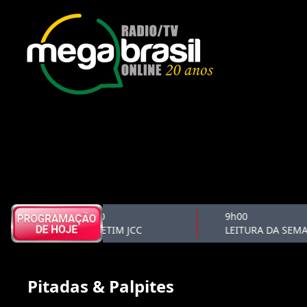
8h50
9h00
BOLETIM JCC
LEITURA DA SEMA
Pitadas & Palpites