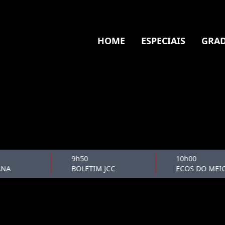
HOME
ESPECIAIS
GRAD
9h50
10h00
NA
BOLETIM JCC
ECOS DO MEIO