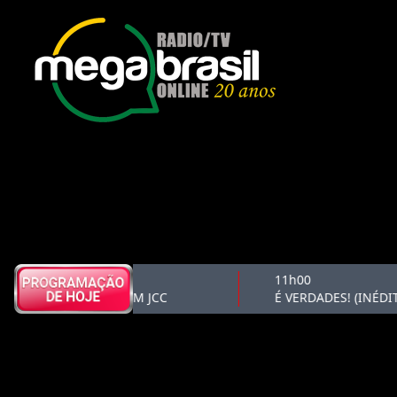
10h50
11h00
BOLETIM JCC
É VERDADES! (INÉDITO)