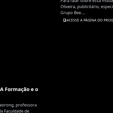
Para falar sobre essa mud
Oliveira, publicitário, esp
Grupo Bee....
ACESSE A PÁGINA DO PRO
: A Formação e o
iaorong, professora
da Faculdade de