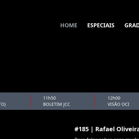
HOME
ESPECIAIS
GRAD
11h50
12h00
BOLETIM JCC
VISÃO OCI
#185 | Rafael Olivei