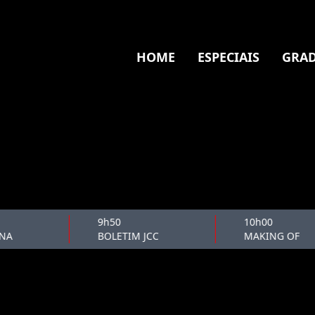
HOME
ESPECIAIS
GRAD
9h50
10h00
A
BOLETIM JCC
MAKING OF